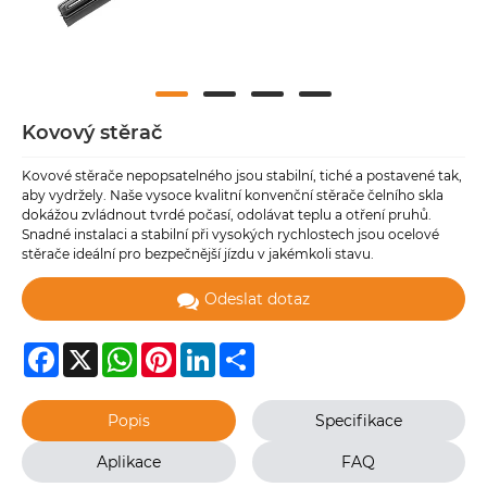
Kovový stěrač
Kovové stěrače nepopsatelného jsou stabilní, tiché a postavené tak,
aby vydržely. Naše vysoce kvalitní konvenční stěrače čelního skla
dokážou zvládnout tvrdé počasí, odolávat teplu a otření pruhů.
Snadné instalaci a stabilní při vysokých rychlostech jsou ocelové
stěrače ideální pro bezpečnější jízdu v jakémkoli stavu.
Odeslat dotaz
Facebook
X
WhatsApp
Pinterest
LinkedIn
Share
Popis
Specifikace
Aplikace
FAQ