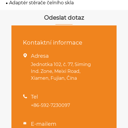
Adaptér stěrače čelního skla
Odeslat dotaz
Kontaktní informace
Adresa

Jednotka 102, č. 77, Siming
Ind. Zone, Meixi Road,
Xiamen, Fujian, Čína
Tel

+86-592-7230097
E-mailem
