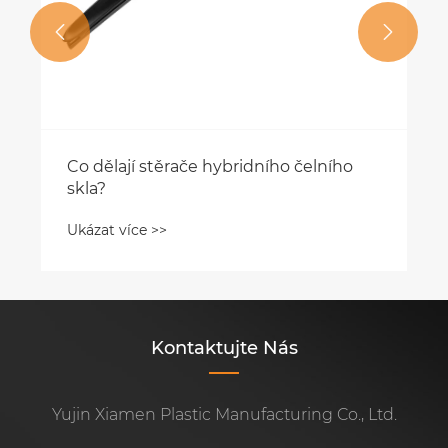


Co dělají stěrače hybridního čelního
skla?
Ukázat více >>
Kontaktujte Nás
Yujin Xiamen Plastic Manufacturing Co., Ltd.