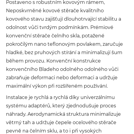
Postaveno s robustním kovovým rámem,
Neposkvrněné kovové stěrače kvalitního
kovového stavu zajišťují dlouhotrvající stabilitu a
odolnost vůči tvrdým podmínkám. Prémiové
konvenční stěrače čelního skla, potažené
pokročilým nano teflonovým povlakem, zaručuje
hladké, bez pruhových stírání a minimalizují šum
během provozu. Konvenční konstrukce
konvenčního Bladeho odolného odolného vůči
zabraňuje deformaci nebo deformaci a udržuje
maximální výkon při rozšířeném používání.
Instalace je rychlá a rychlá díky univerzálnímu
systému adaptérů, který zjednodušuje proces
náhrady. Aerodynamická struktura minimalizuje
větrný tah a udržuje čepele ocelového stěrače
pevně na čelním sklu, a to i při vysokých