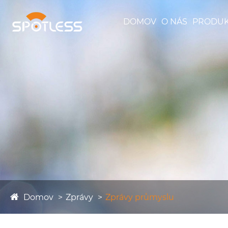
DOMOV
O NÁS
PRODUK
Domov
Zprávy
Zprávy průmyslu