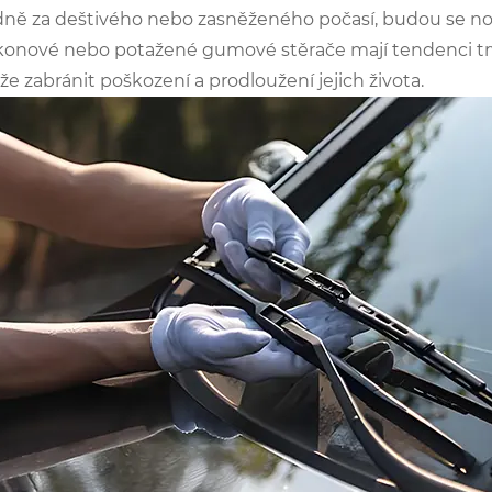
ně za deštivého nebo zasněženého počasí, budou se nosi
ikonové nebo potažené gumové stěrače mají tendenci trva
e zabránit poškození a prodloužení jejich života.