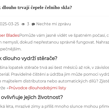
 dlouho trvají čepele čelního skla?
025-03-25
3
Nechte mi zprávu
er Blades
Pomůže vám jasně vidět ve špatném počasí, co
h nemyslí, dokud nepřestanou správně fungovat. Nahrazení
pečnějším.
k dlouho vydrží stěrače?
šina lopatek stěrače trvá asi šest měsíců až rok, v závislos
eriál. Pravidelné čištění a údržba jim může pomoci vydrž
e majitelem distributora nebo automatických dílů? Zjist
že →
Průvodce dlouhodobými listy
 ovlivňuje jejich životnost?
ká léta, mrazivé zimy a příliš mnoho slunce mohou přimě