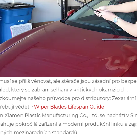
usí se příliš věnovat, ale stěrače jsou zásadní pro bezpe
led, který se zabrání selhání v kritických okamžicích.
zkoumejte našeho průvodce pro distributory: Žexariární l
řebují vědět →
Wiper Blades Lifespan Guide
in Xiamen Plastic Manufacturing Co., Ltd. se nachází v S
ahuje pokročilá zařízení a moderní produkční linku a zaj
sných mezinárodních standardů.