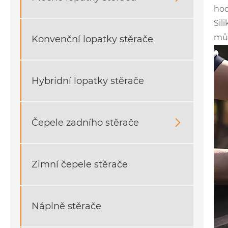
hod
Sil
můž
Konvenční lopatky stěrače
Hybridní lopatky stěrače
Čepele zadního stěrače

Zimní čepele stěrače
Náplně stěrače