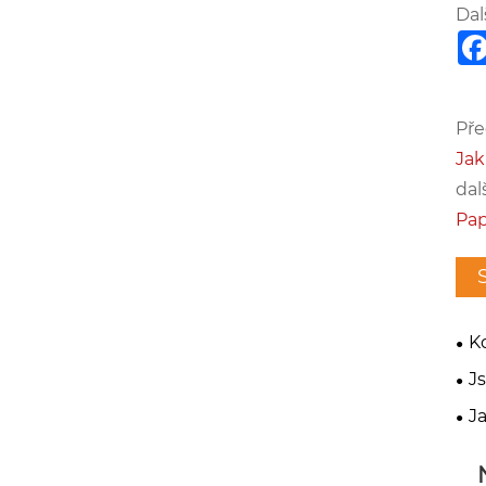
Dal
Pře
Jak
dalš
Pap
Kd
kte
Js
pří
J
trh