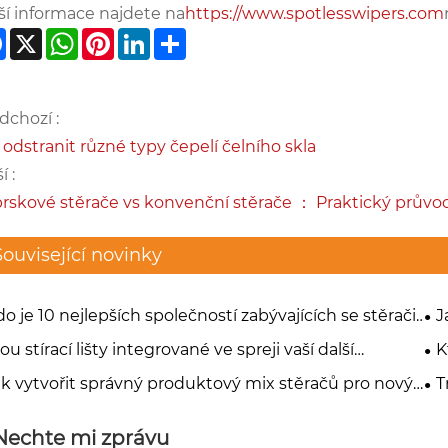
ší informace najdete na
https://www.spotlesswipers.com
Facebook
X
WhatsApp
Pinterest
LinkedIn
Share
dchozí :
 odstranit různé typy čepelí čelního skla
í :
rskové stěrače vs konvenční stěrače ： Praktický průvod
Související novinky
o je 10 nejlepších společností zabývajících se stěrači,
J
ré je třeba sledovat v roce 2026?
čel
ou stírací lišty integrované ve spreji vaší další
K
ležitostí k růstu?
fi
ak vytvořit správný produktový mix stěračů pro nový
T
Nechte mi zprávu