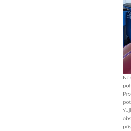
Nem
poh
Pro
pot
Yuj
obs
pří