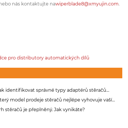
nebo nás kontaktujte na
wiperblade8@xmyujin.com
.
ce pro distributory automatických dílů
ak identifikovat správné typy adaptérů stěračů
ního skla pro jakékoli vozidlo
terý model prodeje stěračů nejlépe vyhovuje vaší
rmě?
rh stěračů je přeplněný. Jak vynikáte?