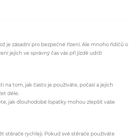
ž je zásadní pro bezpečné řízení. Ale mnoho řidičů o
 jejich ve správný čas vás při jízdě udrží
ti na tom, jak často je používáte, počasí a jejich
et déle.
ěte, jak dlouhodobé lopatky mohou zlepšit vaše
t stěrače rychleji. Pokud své stěrače používáte