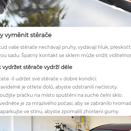
y vyměnit stěrače
ud vaše stěrače nechávají pruhy, vydávají hluk, přeskočte 
ou sadu. Špatný kontakt se sklem může snížit viditelnos
 vydržet stěrače vydrží déle
ete -li udržet své stěrače v dobré kondici:
Pravidelně je otřete dolů, abyste odstranili nečistoty.
Použijte pračku na místo spuštění na suché čelní sklo.
Zvedněte je za mrazivého počasí, aby se zabránilo hromad
Zaparkujte ve stínu, abyste zpomalili zhoršení gumy.