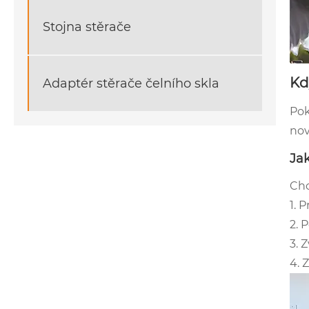
Stojna stěrače
Kd
Adaptér stěrače čelního skla
Pok
nov
Jak
Chc
1. 
2. 
3. 
4. 