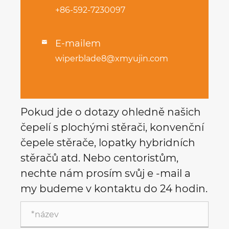
+86-592-7230097
E-mailem

wiperblade8@xmyujin.com
Pokud jde o dotazy ohledně našich
čepelí s plochými stěrači, konvenční
čepele stěrače, lopatky hybridních
stěračů atd. Nebo centoristům,
nechte nám prosím svůj e -mail a
my budeme v kontaktu do 24 hodin.