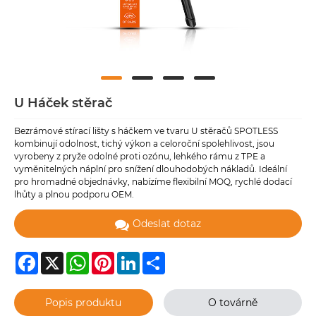
U Háček stěrač
Bezrámové stírací lišty s háčkem ve tvaru U stěračů SPOTLESS
kombinují odolnost, tichý výkon a celoroční spolehlivost, jsou
vyrobeny z pryže odolné proti ozónu, lehkého rámu z TPE a
vyměnitelných náplní pro snížení dlouhodobých nákladů. Ideální
pro hromadné objednávky, nabízíme flexibilní MOQ, rychlé dodací
lhůty a plnou podporu OEM.
Odeslat dotaz
Facebook
X
WhatsApp
Pinterest
LinkedIn
Share
Popis produktu
O továrně