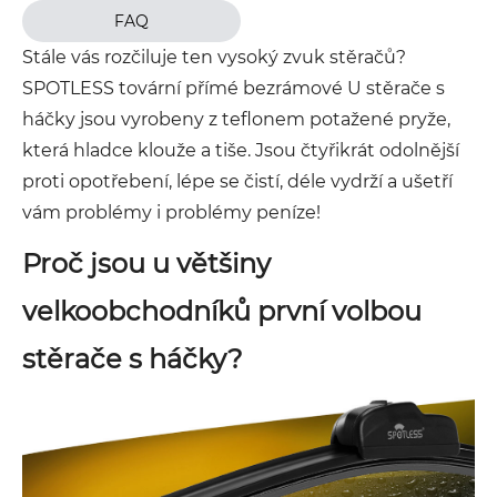
FAQ
Stále vás rozčiluje ten vysoký zvuk stěračů?
SPOTLESS tovární přímé bezrámové U stěrače s
háčky jsou vyrobeny z teflonem potažené pryže,
která hladce klouže a tiše. Jsou čtyřikrát odolnější
proti opotřebení, lépe se čistí, déle vydrží a ušetří
vám problémy i problémy peníze!
Proč jsou u většiny
velkoobchodníků první volbou
stěrače s háčky?