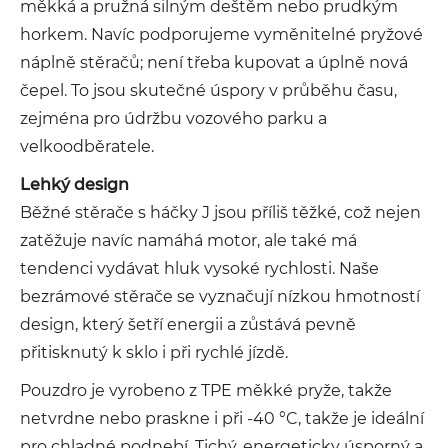
měkká a pružná silným deštěm nebo prudkým
horkem. Navíc podporujeme vyměnitelné pryžové
náplně stěračů; není třeba kupovat a úplně nová
čepel. To jsou skutečné úspory v průběhu času,
zejména pro údržbu vozového parku a
velkoodběratele.
Lehký design
Běžné stěrače s háčky J jsou příliš těžké, což nejen
zatěžuje navíc namáhá motor, ale také má
tendenci vydávat hluk vysoké rychlosti. Naše
bezrámové stěrače se vyznačují nízkou hmotností
design, který šetří energii a zůstává pevně
přitisknutý k sklo i při rychlé jízdě.
Pouzdro je vyrobeno z TPE měkké pryže, takže
netvrdne nebo praskne i při -40 °C, takže je ideální
pro chladné podnebí. Tichý, energeticky úsporný a