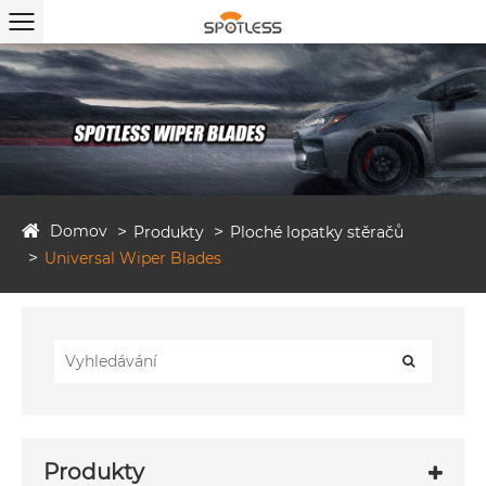
Domov
Produkty
Ploché lopatky stěračů
Universal Wiper Blades
Produkty