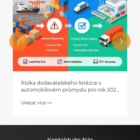


Rizika dodavatelského řetězce v
automobilovém průmyslu pro rok 2025
a trendy sourcingu v továrně pro B2B
Ukázat více >>
kupující
Kontaktujte Nás