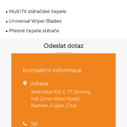
Multi fit stěračské čepele
Universal Wiper Blades
Přesné čepele stěrače
Odeslat dotaz
Kontaktní informace
Adresa

Jednotka 102, č. 77, Siming
Ind. Zone, Meixi Road,
Xiamen, Fujian, Čína
Tel
