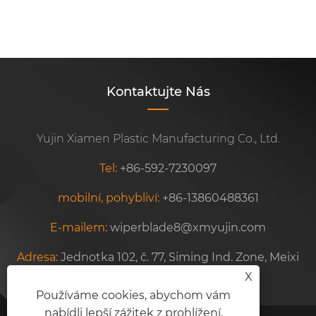
Kontaktujte Nás
Yujin Xiamen Plastic Manufacturing Co., Ltd.
Tel:
+86-592-7230097
mobilní, pohybliví:
+86-13860488361
E-mailem:
wiperblade8@xmyujin.com
Adresa:
Jednotka 102, č. 77, Siming Ind. Zone, Meixi
X
Road, Xiamen, Fujian, Čína
Používáme cookies, abychom vám
nabídli lepší zážitek z prohlížení,