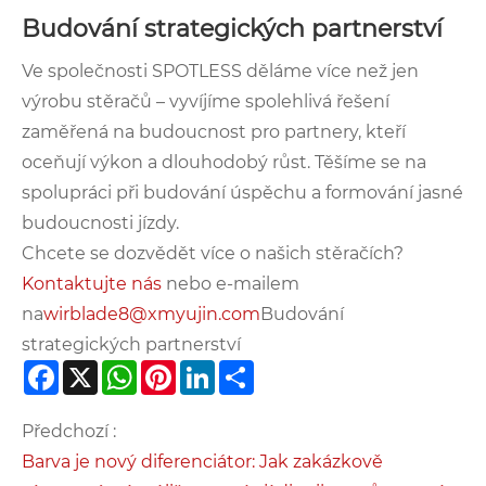
Budování strategických partnerství
Ve společnosti SPOTLESS děláme více než jen
výrobu stěračů – vyvíjíme spolehlivá řešení
zaměřená na budoucnost pro partnery, kteří
oceňují výkon a dlouhodobý růst. Těšíme se na
spolupráci při budování úspěchu a formování jasné
budoucnosti jízdy.
Chcete se dozvědět více o našich stěračích?
Kontaktujte nás
nebo e-mailem
na
wirblade8@xmyujin.com
Budování
strategických partnerství
Facebook
X
WhatsApp
Pinterest
LinkedIn
Share
Předchozí :
Barva je nový diferenciátor: Jak zakázkově