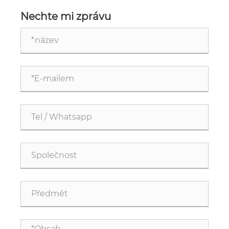
nové milníky mluví samy za sebe
Nechte mi zprávu