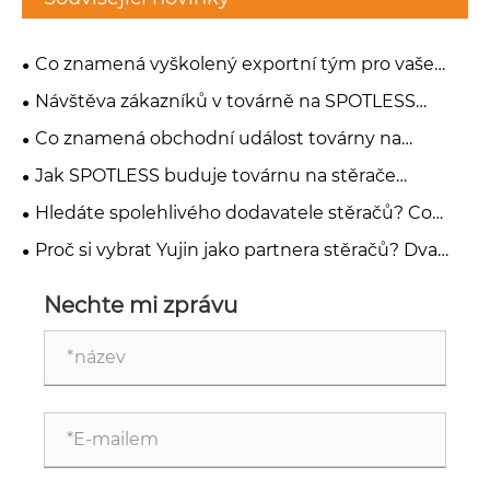
Co znamená vyškolený exportní tým pro vaše
objednávky stěračů: Doba odezvy, přesnost a
Návštěva zákazníků v továrně na SPOTLESS
výsledky
Wiper Blade: Krok ke spolehlivému nákupu
Co znamená obchodní událost továrny na
stěrače pro váš dodavatelský řetězec?
Jak SPOTLESS buduje továrnu na stěrače
připravenou na budoucnost?
Hledáte spolehlivého dodavatele stěračů? Co
vám dvě nedávné návštěvy zákazníků říkají o
Proč si vybrat Yujin jako partnera stěračů? Dva
BEZPOškvrně
nové milníky mluví samy za sebe
Nechte mi zprávu