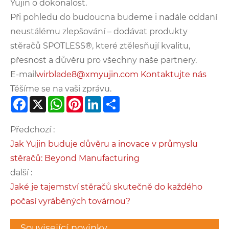
Yujin o dokonalost.
Při pohledu do budoucna budeme i nadále oddaní
neustálému zlepšování – dodávat produkty
stěračů SPOTLESS®, které ztělesňují kvalitu,
přesnost a důvěru pro všechny naše partnery.
E-mail
wirblade8@xmyujin.com
Kontaktujte nás
Těšíme se na vaši zprávu.
Facebook
X
WhatsApp
Pinterest
LinkedIn
Share
Předchozí :
Jak Yujin buduje důvěru a inovace v průmyslu
stěračů: Beyond Manufacturing
další :
Jaké je tajemství stěračů skutečně do každého
počasí vyráběných továrnou?
Související novinky