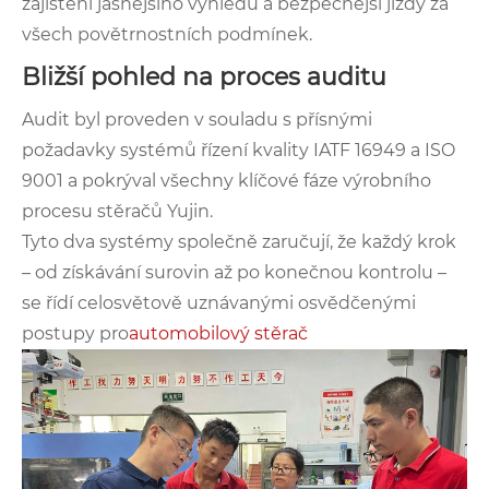
zajištění jasnějšího výhledu a bezpečnější jízdy za
všech povětrnostních podmínek.
Bližší pohled na proces auditu
Audit byl proveden v souladu s přísnými
požadavky systémů řízení kvality IATF 16949 a ISO
9001 a pokrýval všechny klíčové fáze výrobního
procesu stěračů Yujin.
Tyto dva systémy společně zaručují, že každý krok
– od získávání surovin až po konečnou kontrolu –
se řídí celosvětově uznávanými osvědčenými
postupy pro
automobilový stěrač