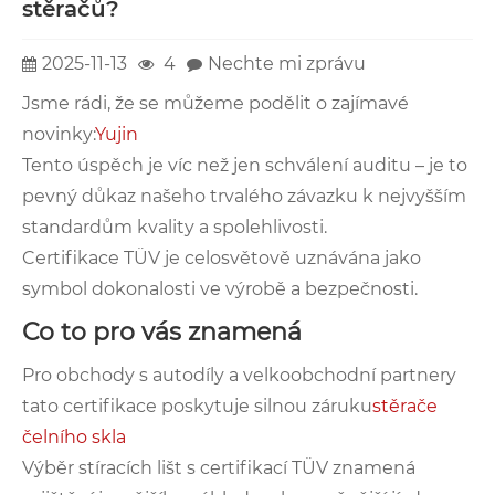
stěračů?
2025-11-13
4
Nechte mi zprávu
Jsme rádi, že se můžeme podělit o zajímavé
novinky:
Yujin
Tento úspěch je víc než jen schválení auditu – je to
pevný důkaz našeho trvalého závazku k nejvyšším
standardům kvality a spolehlivosti.
Certifikace TÜV je celosvětově uznávána jako
symbol dokonalosti ve výrobě a bezpečnosti.
Co to pro vás znamená
Pro obchody s autodíly a velkoobchodní partnery
tato certifikace poskytuje silnou záruku
stěrače
čelního skla
Výběr stíracích lišt s certifikací TÜV znamená