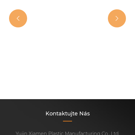


Dělat zimní stěračské čepele opravdu
fungují lépe ve sněhu
Ukázat více >>
Kontaktujte Nás
Yujin Xiamen Plastic Manufacturing Co., Ltd.