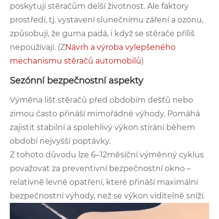
poskytují stěračům delší životnost. Ale faktory
prostředí, tj. vystavení slunečnímu záření a ozónu,
způsobují, že guma padá, i když se stěrače příliš
nepoužívají. (Z
Návrh a výroba vylepšeného
mechanismu stěračů automobilů
)
Sezónní bezpečnostní aspekty
Výměna lišt stěračů před obdobím dešťů nebo
zimou často přináší mimořádné výhody. Pomáhá
zajistit stabilní a spolehlivý výkon stírání během
období nejvyšší poptávky.
Z tohoto důvodu lze 6–12měsíční výměnný cyklus
považovat za preventivní bezpečnostní okno –
relativně levné opatření, které přináší maximální
bezpečnostní výhody, než se výkon viditelně sníží.