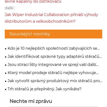
levné kapaliny do ostřikovačů
další :
Jak Wiper Industrial Collaboration přináší výhody
distributorům a velkoobchodníkům?
Související novinky
Kdo je 10 nejlepších společností zabývajících se
stěrači, které je třeba sledovat v roce 2026?
Jak identifikovat správné typy adaptérů stěračů
čelního skla pro jakékoli vozidlo
Jsou stírací lišty integrované ve spreji vaší další
příležitostí k růstu?
Který model prodeje stěračů nejlépe vyhovuje
vaší firmě?
Jak vytvořit správný produktový mix stěračů pro
nový trh
Trh stěračů je přeplněný. Jak vynikáte?
Nechte mi zprávu