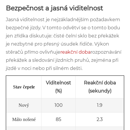
Bezpečnost a jasná viditelnost
Jasná viditelnost je nejzákladnějším požadavkem
bezpečné jízdy. V tomto odvětví se o tomto bodu
jen zřídka diskutuje: čisté čelní sklo bez překážek
je nezbytné pro přesný úsudek řidiče. Výkon
stěračů přímo ovlivňuje
reakční doba
rozpoznávání
překážek a sledování jízdních pruhů, zejména při
jízdě v noci nebo při silném dešti.
Viditelnost
Reakční doba
Stav čepele
(%)
(sekundy)
100
1.9
Nový
85
2.3
Málo nošené