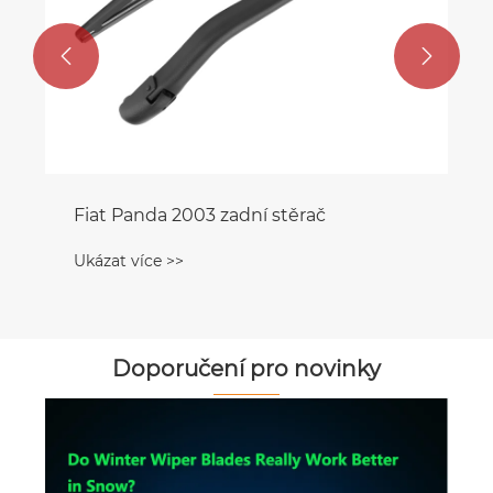


Doporučení pro novinky
Jak si vybrat a udržovat čepele zadního
stěrače pro optimální výkon