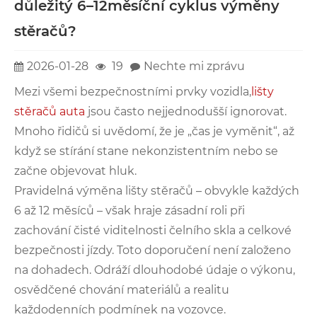
důležitý 6–12měsíční cyklus výměny
stěračů?
2026-01-28
19
Nechte mi zprávu
Mezi všemi bezpečnostními prvky vozidla,
lišty
stěračů auta
jsou často nejjednodušší ignorovat.
Mnoho řidičů si uvědomí, že je „čas je vyměnit“, až
když se stírání stane nekonzistentním nebo se
začne objevovat hluk.
Pravidelná výměna lišty stěračů – obvykle každých
6 až 12 měsíců – však hraje zásadní roli při
zachování čisté viditelnosti čelního skla a celkové
bezpečnosti jízdy. Toto doporučení není založeno
na dohadech. Odráží dlouhodobé údaje o výkonu,
osvědčené chování materiálů a realitu
každodenních podmínek na vozovce.