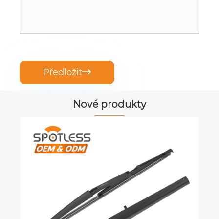
Předložit

Nové produkty
Boberless Car Wiper
Ukázat více >>