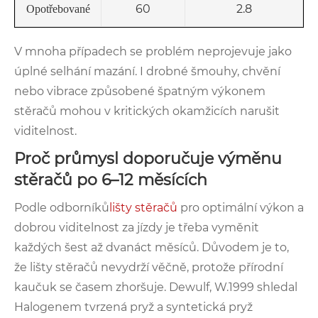
60
2.8
Opotřebované
V mnoha případech se problém neprojevuje jako
úplné selhání mazání. I drobné šmouhy, chvění
nebo vibrace způsobené špatným výkonem
stěračů mohou v kritických okamžicích narušit
viditelnost.
Proč průmysl doporučuje výměnu
stěračů po 6–12 měsících
Podle odborníků
lišty stěračů
pro optimální výkon a
dobrou viditelnost za jízdy je třeba vyměnit
každých šest až dvanáct měsíců. Důvodem je to,
že lišty stěračů nevydrží věčně, protože přírodní
kaučuk se časem zhoršuje. Dewulf, W.1999 shledal
Halogenem tvrzená pryž a syntetická pryž